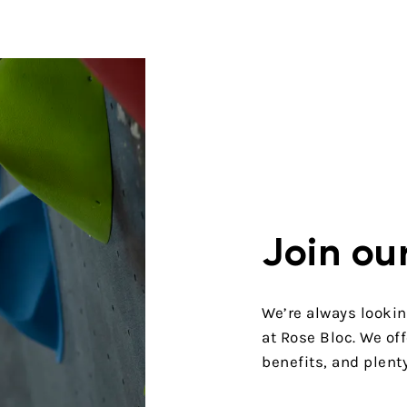
Join ou
We’re always looking
at Rose Bloc. We o
benefits, and plent